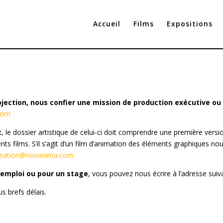
Accueil
Films
Expositions
ojection,
nous confier une mission de production exécutive o
com
t
, le dossier artistique de celui-ci doit comprendre une première vers
ents films. S’il s’agit d’un film d’animation des éléments graphiques no
reation@novanima.com
d’emploi ou pour un stage
, vous pouvez nous écrire à l’adresse suiv
 brefs délais.