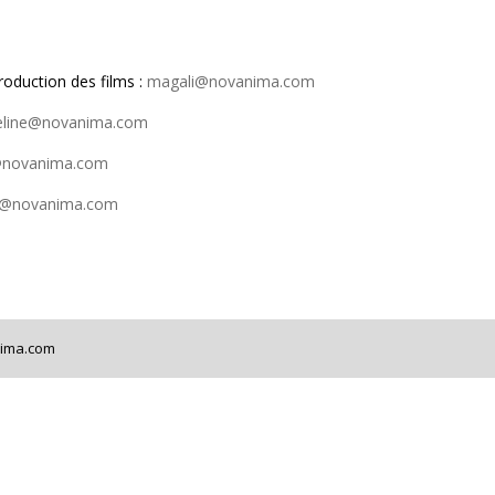
oduction des films :
magali@novanima.com
line@novanima.com
@novanima.com
on@novanima.com
nima.com