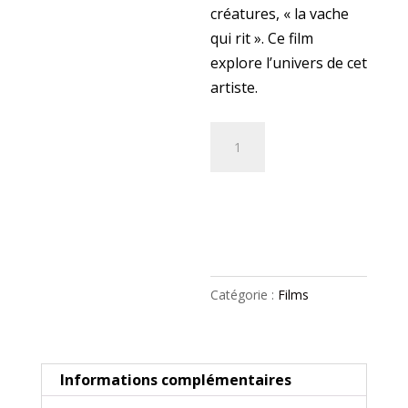
créatures, « la vache
qui rit ». Ce film
explore l’univers de cet
artiste.
quantité
de
Benjamin
Ajouter au
Rabier,
panier
l'homme
qui
fait
Catégorie :
Films
rire
les
animaux
Informations complémentaires