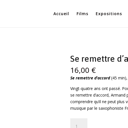
Accueil
Films
Expositions
Se remettre d’
16,00
€
Se remettre d’accord
(45 min)
Vingt-quatre ans ont passé. Po
se remettre d’accord, Armand pre
comprendre qu’il ne peut plus vi
musique par le saxophoniste F
quantité
Ajouter au 
de