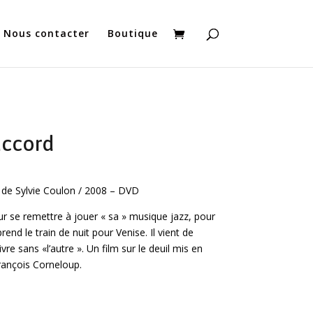
Nous contacter
Boutique
accord
, de Sylvie Coulon / 2008 – DVD
ur se remettre à jouer « sa » musique jazz, pour
nd le train de nuit pour Venise. Il vient de
vre sans «l’autre ». Un film sur le deuil mis en
rançois Corneloup.
panier