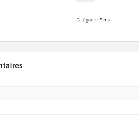
Phylactère
-
DVD
Catégorie :
Films
3
taires