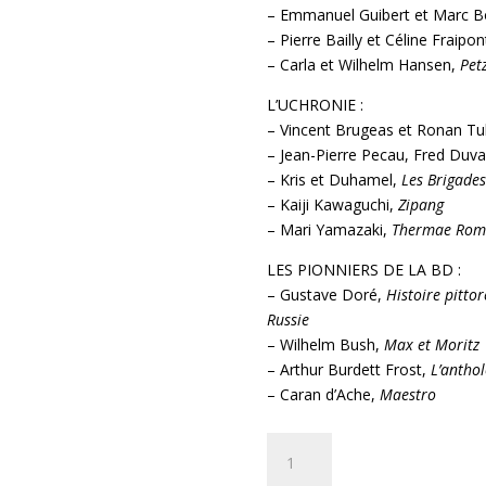
– Emmanuel Guibert et Marc B
– Pierre Bailly et Céline Fraipon
– Carla et Wilhelm Hansen,
Petz
L’UCHRONIE :
– Vincent Brugeas et Ronan Tu
– Jean-Pierre Pecau, Fred Duva
– Kris et Duhamel,
Les Brigade
– Kaiji Kawaguchi,
Zipang
– Mari Yamazaki,
Thermae Rom
LES PIONNIERS DE LA BD :
– Gustave Doré,
Histoire pitto
Russie
– Wilhelm Bush,
Max et Moritz
– Arthur Burdett Frost,
L’anthol
– Caran d’Ache,
Maestro
quantité
Ajouter au 
de