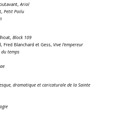
outavant,
Ariol
t,
Petit Poilu
i
lhoat,
Block 109
l, Fred Blanchard et Gess,
Vive l’empereur
s du temps
ae
resque, dramatique et caricaturale de la Sainte
ogie
panier