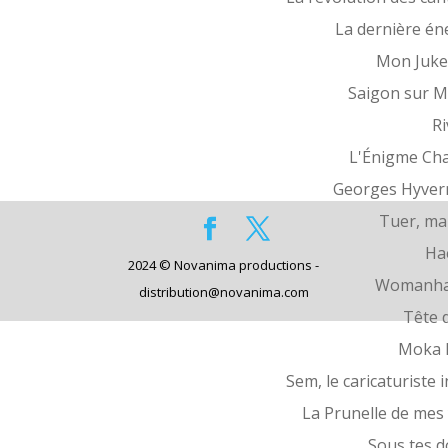
La dernière én
Mon Juke
Saigon sur 
Ri
L'Énigme Ch
Georges Hyver
Tuer, ma
Ha
2024 © Novanima productions -
Womanha
distribution@novanima.com
Tête d
Moka 
Sem, le caricaturiste i
La Prunelle de mes
Sous tes d