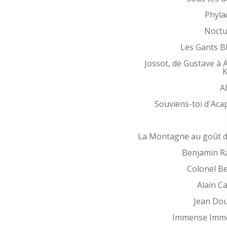
Phyla
Noctu
Les Gants B
Jossot, de Gustave à 
K
Al
Souviens-toi d'Aca
La Montagne au goût d
Benjamin R
Colonel B
Alain Ca
Jean Do
Immense Immo