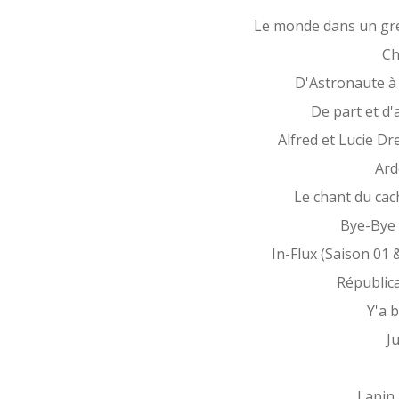
Le monde dans un gr
Ch
D'Astronaute à
De part et d'
Alfred et Lucie Dr
Ard
Le chant du cac
Bye-Bye 
In-Flux (Saison 01 
Républic
Y'a 
Ju
Lapin 