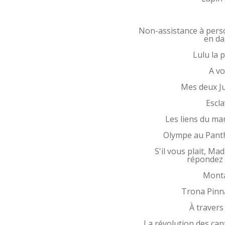
Non-assistance à per
en d
Lulu la p
A vo
Mes deux Ju
Escl
Les liens du ma
Olympe au Pant
S'il vous plait, Ma
répondez 
Mont
Trona Pinn
À travers
La révolution des can