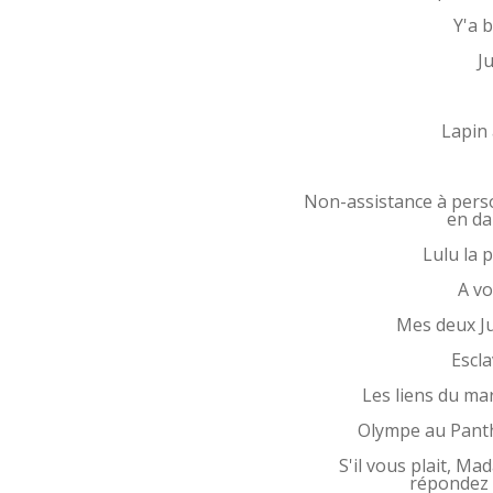
Y'a 
Ju
Lapin 
Non-assistance à per
en d
Lulu la p
A vo
Mes deux Ju
Escl
Les liens du ma
Olympe au Pant
S'il vous plait, Ma
répondez 