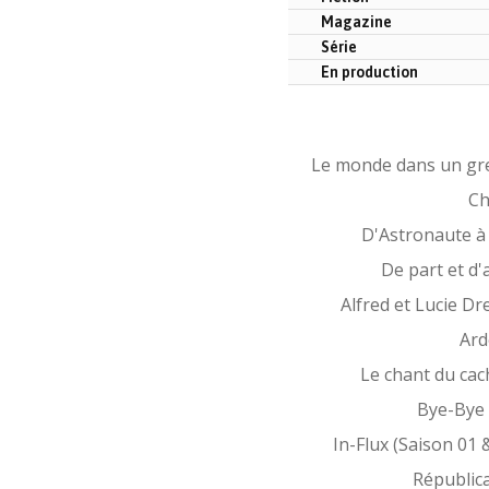
Magazine
Série
En production
Le monde dans un gr
Ch
D'Astronaute à
De part et d'
Alfred et Lucie Dr
Ard
Le chant du cac
Bye-Bye 
In-Flux (Saison 01 
Républic