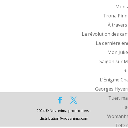
Mont
Trona Pinn
À travers
La révolution des can
La dernière én
Mon Juke
Saigon sur 
Ri
L'Énigme Ch
Georges Hyver
Tuer, ma
Ha
2024 © Novanima productions -
Womanha
distribution@novanima.com
Tête d