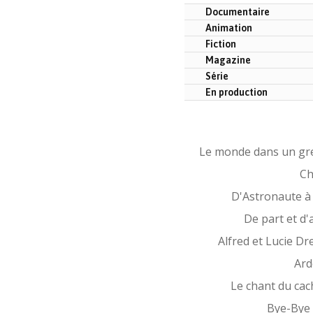
Documentaire
Animation
Fiction
Magazine
Série
En production
Le monde dans un gr
Ch
D'Astronaute à
De part et d'
Alfred et Lucie Dr
Ard
Le chant du cac
Bye-Bye 