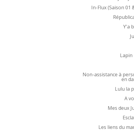
In-Flux (Saison 01 
Républic
Y'a 
Ju
Lapin 
Non-assistance à per
en d
Lulu la p
A vo
Mes deux Ju
Escl
Les liens du ma