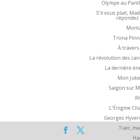
Olympe au Pant
S'il vous plait, Ma
répondez 
Mont
Trona Pinn
À travers
La révolution des can
La dernière én
Mon Juke
Saigon sur 
Ri
L'Énigme Ch
Georges Hyver
Tuer, ma
Ha