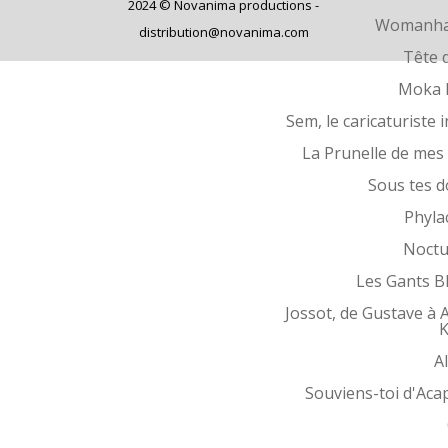
2024 © Novanima productions -
Womanha
distribution@novanima.com
Tête d
Moka 
Sem, le caricaturiste i
La Prunelle de mes
Sous tes d
Phyla
Noctu
Les Gants B
Jossot, de Gustave à 
K
Al
Souviens-toi d'Aca