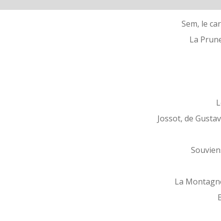
Sem, le car
La Prune
L
Jossot, de Gusta
Souvien
La Montagne