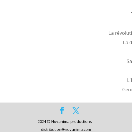
La révolut
La 
Sa
L'
Geo
2024 © Novanima productions -
distribution@novanima.com