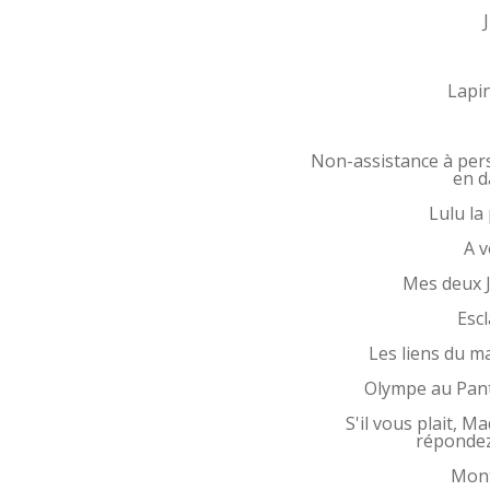
Lapin
Non-assistance à pe
en 
Lulu la
A v
Mes deux J
Esc
Les liens du m
Olympe au Pan
S'il vous plait, M
répondez
Mon