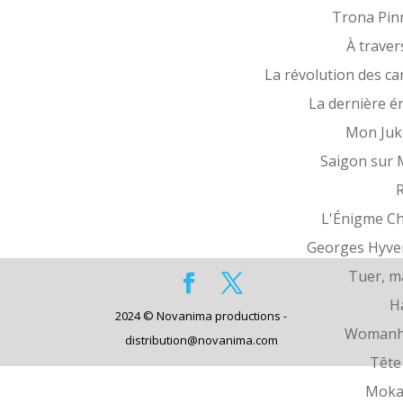
Trona Pin
À traver
La révolution des ca
La dernière é
Mon Juk
Saigon sur
R
L'Énigme C
Georges Hyve
Tuer, m
H
2024 © Novanima productions -
Womanh
distribution@novanima.com
Tête 
Moka