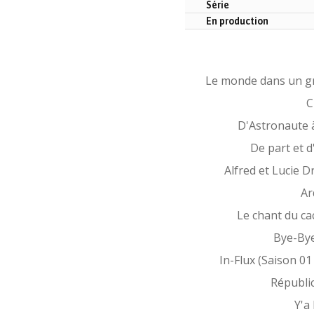
Série
En production
Le monde dans un g
C
D'Astronaute 
De part et d
Alfred et Lucie D
Ar
Le chant du ca
Bye-Bye
In-Flux (Saison 01
Républi
Y'a