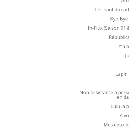
Ard
Le chant du cac
Bye-Bye 
In-Flux (Saison 01 
Républic
Y'a 
Ju
Lapin 
Non-assistance à per
en d
Lulu la p
A vo
Mes deux Ju