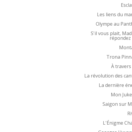
Escl
Les liens du ma
Olympe au Pant
S'il vous plait, Ma
répondez 
Mont
Trona Pinn
À travers
La révolution des can
La dernière én
Mon Juke
Saigon sur 
Ri
L'Énigme Ch