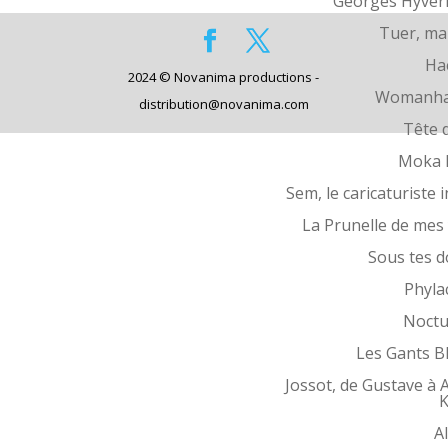
Georges Hyver
Tuer, ma
Ha
2024 © Novanima productions -
Womanha
distribution@novanima.com
Tête d
Moka 
Sem, le caricaturiste i
La Prunelle de mes
Sous tes d
Phyla
Noctu
Les Gants B
Jossot, de Gustave à 
K
Al