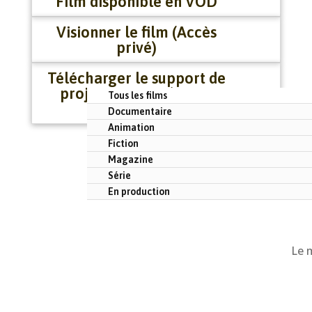
Film disponible en VOD
Visionner le film (Accès
privé)
Télécharger le support de
projection DCP (Accès
Tous les films
privé)
Documentaire
Animation
Fiction
Magazine
Série
En production
Le 