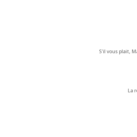
S'il vous plait,
La r