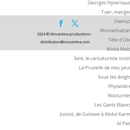
Georges Hyvernau
Tuer, mange
Haeny
Womanhatta
2024 © Novanima productions -
Tête d'Oli
distribution@novanima.com
Moka Mal
Sem, le caricaturiste incisi
La Prunelle de mes yeu
Sous tes doigt
Phylactèr
Nocturne
Les Gants Blanc
Jossot, de Gustave à Abdul Kari
Al Pai